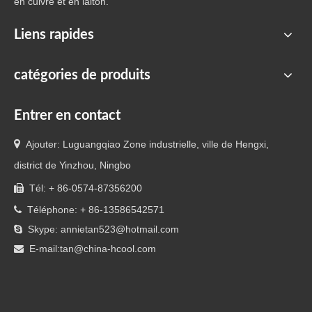
en cuivre et en laiton.
Liens rapides
catégories de produits
Entrer en contact

Ajouter: Luguangqiao Zone industrielle, ville de Hengxi,
district de Yinzhou, Ningbo
Tél: + 86-0574-87356200

Téléphone: + 86-13586542571

Skype: annietan523@hotmail.com

E-mail:
tan@china-hcool.com
