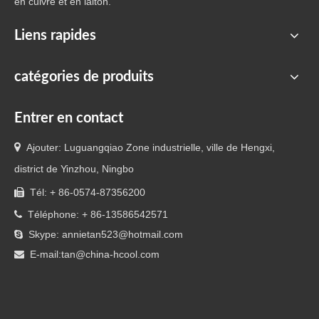
plomberie
en cuivre et en laiton.
Liens rapides
catégories de produits
Entrer en contact

Ajouter: Luguangqiao Zone industrielle, ville de Hengxi,
district de Yinzhou, Ningbo
Tél: + 86-0574-87356200

Téléphone: + 86-13586542571

Skype: annietan523@hotmail.com

E-mail:
tan@china-hcool.com
