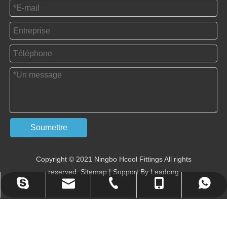
Soumettre
Copyright © 2021 Ningbo Hcool Fittings All rights
reserved.
Sitemap
| Support By
Leadong
annietan523@hotmail.com
tan@china-hcool.com
+ 86-0574-87356200
+86 - 13586542571
+86 - 13586542571