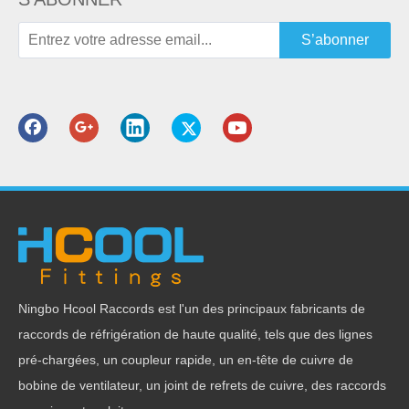
Je recherche
S’abonner
Catégorie de produit
Produits connexes
Ningbo Hcool Raccords est l'un des principaux fabricants de
raccords de réfrigération de haute qualité, tels que des lignes
Raccords en laiton
Raccords de
Écr
pré-chargées, un coupleur rapide, un en-tête de cuivre de
poinçonnés à chaud
connecteur en laiton
bobine de ventilateur, un joint de refrets de cuivre, des raccords
pour système de
pour oléoduc