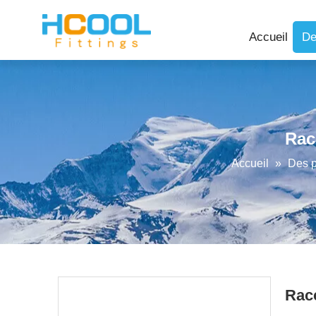
Accueil
De
Rac
Accueil
»
Des p
Racc