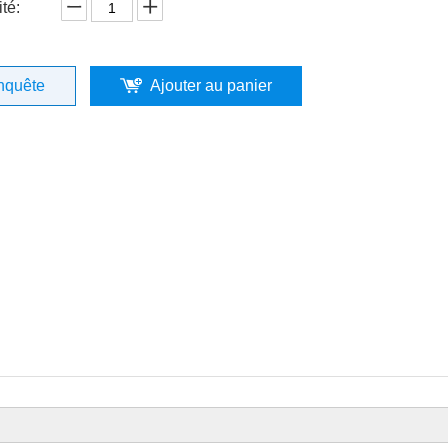
té:
nquête
Ajouter au panier