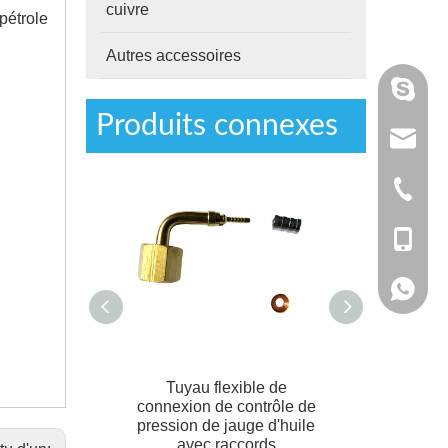
cuivre
pétrole
Autres accessoires
annieta
Produits connexes
tan@chi
+ 86-05
+86 - 1
+86 - 1
r en T pour gaz
Tuyau flexible de
Raccords de tu
raccord de tuyau
connexion de contrôle de
laiton à quat
é en laiton
pression de jauge d'huile
laiton à fileta
avec raccords
raccordement