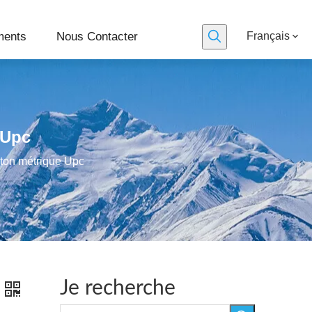
ments
Nous Contacter
Français
 Upc
iton métrique Upc
Je recherche