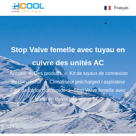
Français
Stop Valve femelle avec tuyau en
cuivre des unités AC
Accueil
»
Des produits
»
Kit de tuyaux de connexion
du climatiseur
»
Climatiseur précharged / aspirateur
Pipe de connexion rapide
»
Stop Valve femelle avec
tuyau en cuivre des unités AC