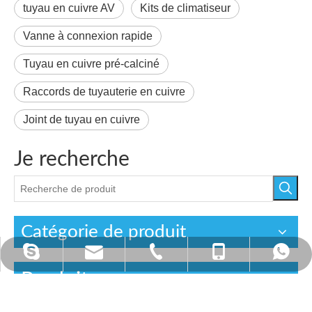
tuyau en cuivre AV
Kits de climatiseur
Vanne à connexion rapide
Tuyau en cuivre pré-calciné
Raccords de tuyauterie en cuivre
Joint de tuyau en cuivre
Je recherche
Catégorie de produit
annietan523@hotmail.com
tan@china-hcool.com
+ 86-0574-87356200
+86 - 13586542571
+86 - 13586542571
Produits connexes