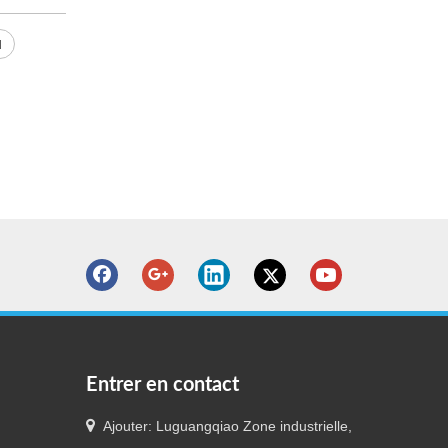
u
Entrer en contact

Ajouter: Luguangqiao Zone industrielle,