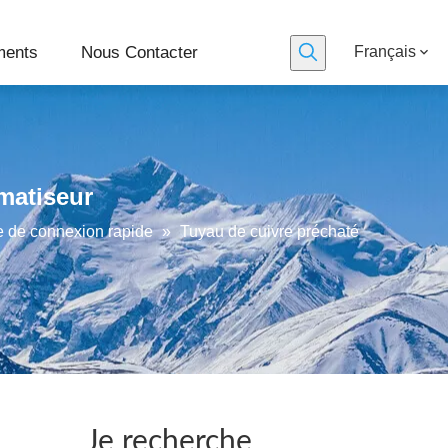
ments
Nous Contacter
Français
imatiseur
pe de connexion rapide
»
Tuyau de cuivre préchaté
Je recherche