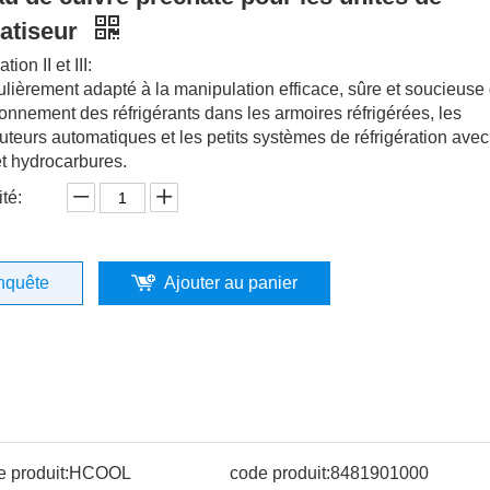
atiseur
ion II et III:
ulièrement adapté à la manipulation efficace, sûre et soucieuse
ronnement des réfrigérants dans les armoires réfrigérées, les
buteurs automatiques et les petits systèmes de réfrigération ave
t hydrocarbures.
té:
nquête
Ajouter au panier
 produit:
HCOOL
code produit:
8481901000