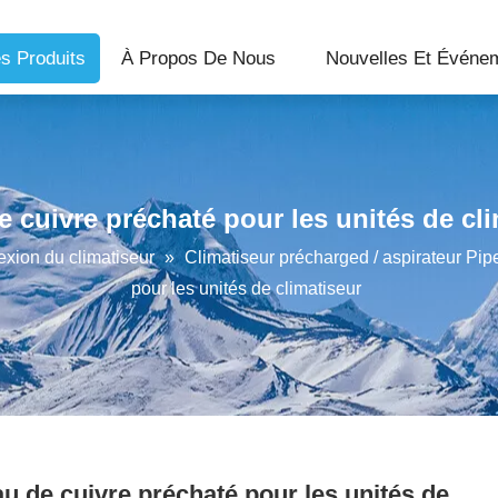
s Produits
À Propos De Nous
Nouvelles Et Événe
 cuivre préchaté pour les unités de cl
exion du climatiseur
»
Climatiseur précharged / aspirateur Pi
pour les unités de climatiseur
u de cuivre préchaté pour les unités de