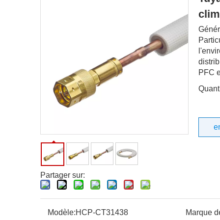
clim
Générat
Partic
l'envi
distri
PFC e
Quanti
e
Partager sur:
Modèle:
HCP-CT31438
Marque de