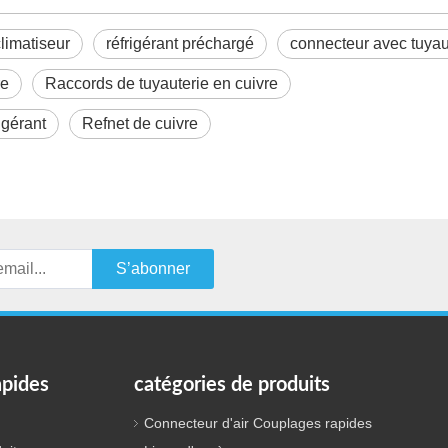
limatiseur
réfrigérant préchargé
connecteur avec tuya
re
Raccords de tuyauterie en cuivre
igérant
Refnet de cuivre
S’abonner
apides
catégories de produits
Connecteur d'air Couplages rapides