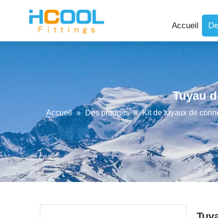
Accueil
De
Tuyau de
Accueil
»
Des produits
»
Kit de tuyaux de conn
Tuya