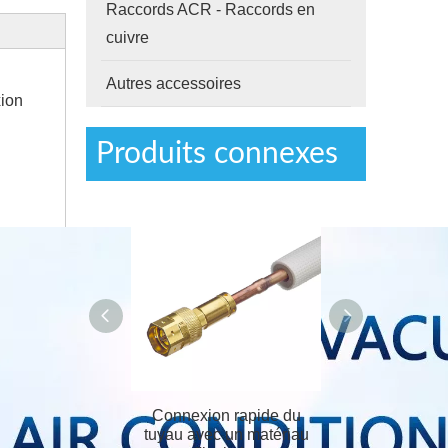
Raccords ACR - Raccords en
cuivre
Autres accessoires
xion
Produits connexes
ivre d'isolation
Connexion rapide du
 valve rapide
tuyau avec un matériau