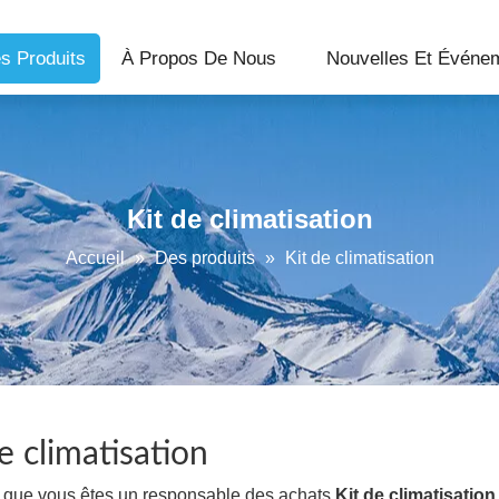
s Produits
À Propos De Nous
Nouvelles Et Événe
Kit de climatisation
Accueil
»
Des produits
»
Kit de climatisation
e climatisation
e que vous êtes un responsable des achats
Kit de climatisation