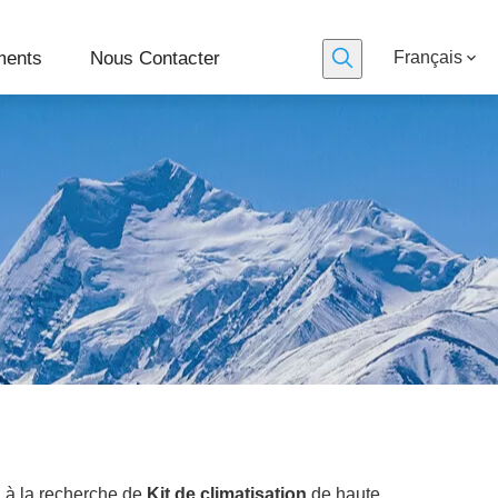
ments
Nous Contacter
Français
, à la recherche de
Kit de climatisation
de haute