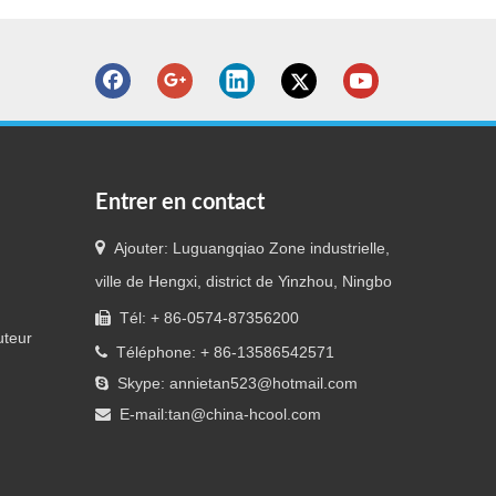
Entrer en contact

Ajouter: Luguangqiao Zone industrielle,
ville de Hengxi, district de Yinzhou, Ningbo
Tél: + 86-0574-87356200

uteur
Téléphone: + 86-13586542571

Skype: annietan523@hotmail.com

E-mail:
tan@china-hcool.com
