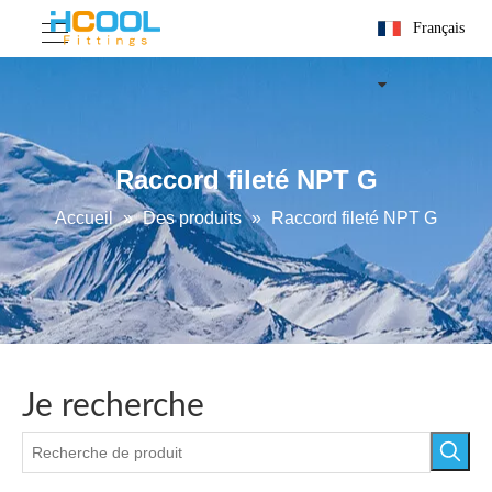
Français
Raccord fileté NPT G
Accueil
»
Des produits
»
Raccord fileté NPT G
Je recherche