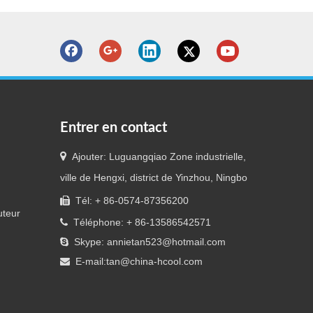
Entrer en contact

Ajouter: Luguangqiao Zone industrielle,
ville de Hengxi, district de Yinzhou, Ningbo
Tél: + 86-0574-87356200

uteur
Téléphone: + 86-13586542571

Skype: annietan523@hotmail.com

E-mail:
tan@china-hcool.com
