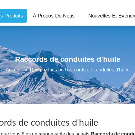
s Produits
À Propos De Nous
Nouvelles Et Événe
Raccords de conduites d'huile
Accueil
»
Des produits
»
Raccords de conduites d'huile
ords de conduites d'huile
e que vous êtes un responsable des achats
Raccords de condui