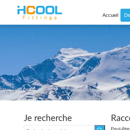
Accueil
De
Je recherche
Racc
Peut-êtr