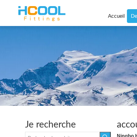
Accueil
De
Je recherche
acco
Ningbo 