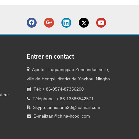
Entrer en contact

Ajouter: Luguangqiao Zone industrielle,
ville de Hengxi, district de Yinzhou, Ningbo
Tél: + 86-0574-87356200

uteur
Téléphone: + 86-13586542571

Skype: annietan523@hotmail.com

E-mail:
tan@china-hcool.com
