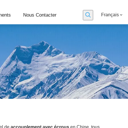
ments
Nous Contacter
Français
nel de
accouplement avec écrous
en Chine, tous