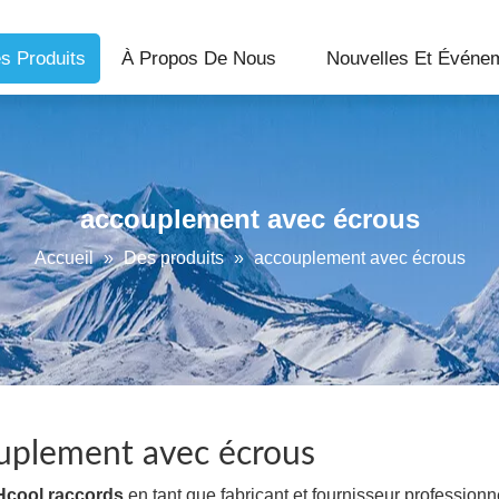
s Produits
À Propos De Nous
Nouvelles Et Événe
accouplement avec écrous
Accueil
»
Des produits
»
accouplement avec écrous
uplement avec écrous
Hcool raccords
en tant que fabricant et fournisseur profession