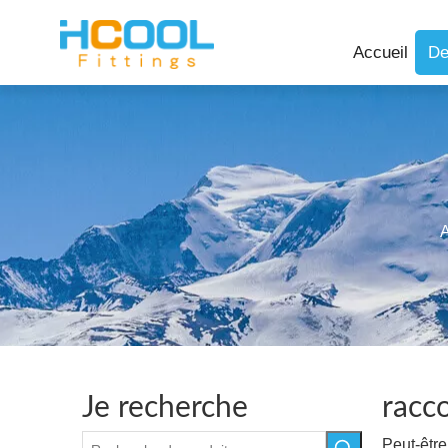
Accueil
De
A
Je recherche
racc
Peut-êtr