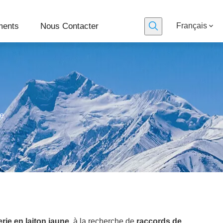
ments
Nous Contacter
Français
ne
ie en laiton jaune
, à la recherche de
raccords de