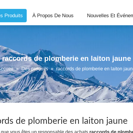
s Produits
À Propos De Nous
Nouvelles Et Événe
raccords de plomberie en laiton jaune
ccueil
»
Des produits
»
raccords de plomberie en laiton jau
ords de plomberie en laiton jaune
e que vous êtes un responsable des achats
raccords de plomber