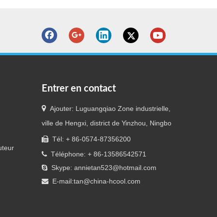
Entrer en contact

Ajouter: Luguangqiao Zone industrielle,
ville de Hengxi, district de Yinzhou, Ningbo
Tél: + 86-0574-87356200

uteur
Téléphone: + 86-13586542571

Skype: annietan523@hotmail.com

E-mail:
tan@china-hcool.com
