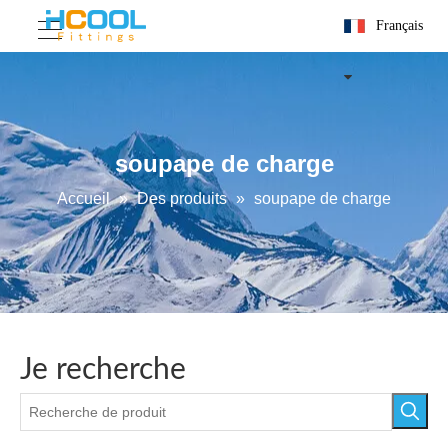
Français
soupape de charge
Accueil
»
Des produits
»
soupape de charge
Je recherche