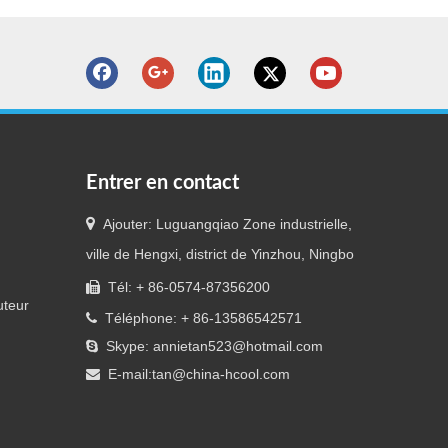
Entrer en contact

Ajouter: Luguangqiao Zone industrielle,
ville de Hengxi, district de Yinzhou, Ningbo
Tél: + 86-0574-87356200

uteur
Téléphone: + 86-13586542571

Skype: annietan523@hotmail.com

E-mail:
tan@china-hcool.com
