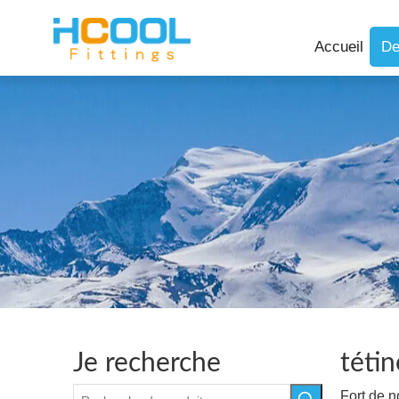
Accueil
De
Je recherche
tétin
Fort de 