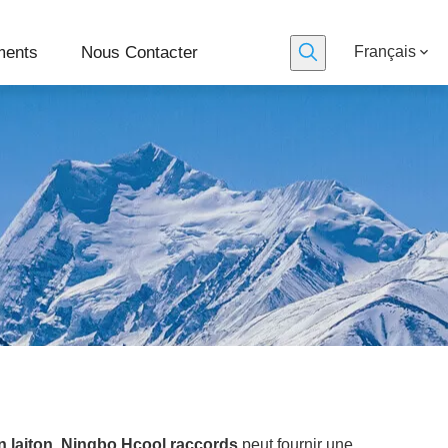
ments
Nous Contacter
Français
n laiton
,
Ningbo Hcool raccords
peut fournir une