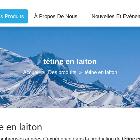
s Produits
À Propos De Nous
Nouvelles Et Événe
tétine en laiton
Accueil
»
Des produits
»
tétine en laiton
e en laiton
nombreuses années d’expérience dans la production de
tétine e