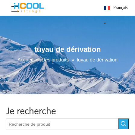
Français
tuyau de dérivation
Accueil
»
Des produits
»
tuyau de dérivation
Je recherche