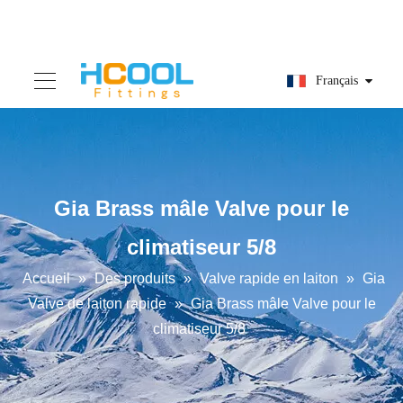
Français
Gia Brass mâle Valve pour le
climatiseur 5/8
Accueil
»
Des produits
»
Valve rapide en laiton
»
Gia
Valve de laiton rapide
»
Gia Brass mâle Valve pour le
climatiseur 5/8