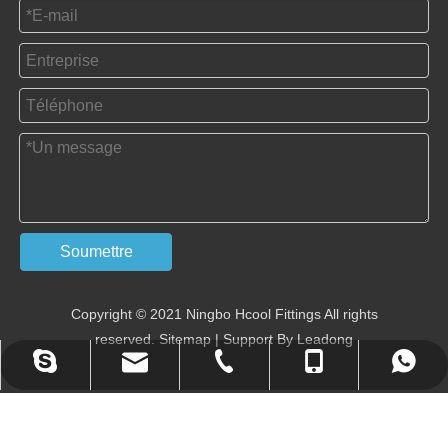
Soumettre
Copyright © 2021 Ningbo Hcool Fittings All rights
reserved.
Sitemap
| Support By
Leadong
annietan523@hotmail.com
tan@china-hcool.com
+ 86-0574-87356200
+86 - 13586542571
+86 - 13586542571