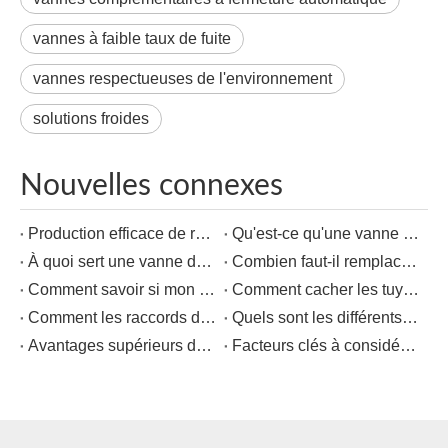
vannes à faible taux de fuite
vannes respectueuses de l'environnement
solutions froides
Nouvelles connexes
Production efficace de réfrigérateurs et congélateurs commerciaux modernes
Qu'est-ce qu'une vanne de régulation AC ?
À quoi sert une vanne de compresseur AC ?
Combien faut-il remplacer une vanne AC ?
Comment savoir si mon détendeur AC est défectueux ?
Comment cacher les tuyaux de climatisation sur le mur
Comment les raccords d'unité de bobine de ventilateur ont un impact sur l'efficacité énergétique dans les systèmes CVC
Quels sont les différents types de vannes de couplage rapides?
Avantages supérieurs de la mise à niveau vers des raccords d'unité de bobine de ventilateur de haute qualité
Facteurs clés à considérer lors de la sélection des raccords d'unité de bobine de ventilateur pour votre projet