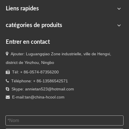
Liens rapides
catégories de produits
Entrer en contact

Ajouter: Luguangqiao Zone industrielle, ville de Hengxi,
district de Yinzhou, Ningbo
Tél: + 86-0574-87356200

Téléphone: + 86-13586542571

Skype: annietan523@hotmail.com

E-mail:
tan@china-hcool.com
