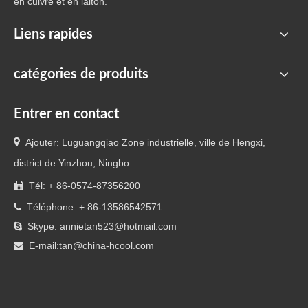
en cuivre et en laiton.
Liens rapides
catégories de produits
Entrer en contact

Ajouter: Luguangqiao Zone industrielle, ville de Hengxi,
district de Yinzhou, Ningbo
Tél: + 86-0574-87356200

Téléphone: + 86-13586542571

Skype: annietan523@hotmail.com

E-mail:
tan@china-hcool.com
