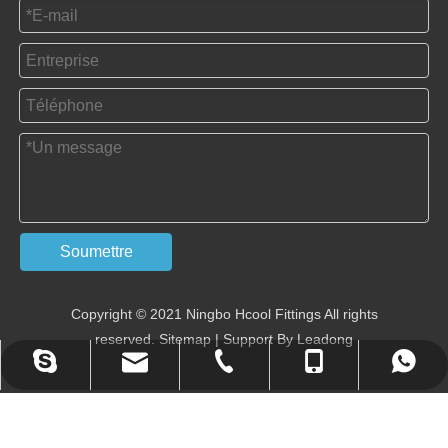
Soumettre
Copyright © 2021 Ningbo Hcool Fittings All rights
reserved.
Sitemap
| Support By
Leadong
annietan523@hotmail.com
tan@china-hcool.com
+ 86-0574-87356200
+86 - 13586542571
+86 - 13586542571