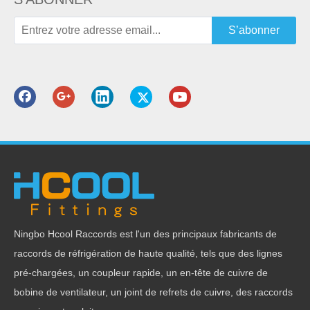
S’abonner
Catégorie de produit
Produits connexes
Ningbo Hcool Raccords est l'un des principaux fabricants de
Raccords de
Raccords en laiton
R
raccords de réfrigération de haute qualité, tels que des lignes
tuyauterie en laiton
poinçonnés à chaud
conne
avec connexion
pour système de
po
pré-chargées, un coupleur rapide, un en-tête de cuivre de
filetée
plomberie
bobine de ventilateur, un joint de refrets de cuivre, des raccords