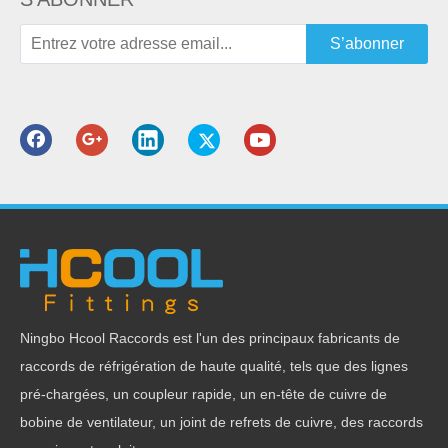
S’abonner
sur:
En vertu d'un:
Raccords de l'adaptateur en laiton
Raccords en laiton poinçonnés à chaud
Raccords en laiton OEM
Ningbo Hcool Raccords est l'un des principaux fabricants de
Raccords femelles en laiton de haute qualité
raccords de réfrigération de haute qualité, tels que des lignes
pré-chargées, un coupleur rapide, un en-tête de cuivre de
Raccords en laiton pour tuyaux Pex métriques
bobine de ventilateur, un joint de refrets de cuivre, des raccords
Raccords multicouches en laiton pex