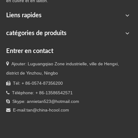
en cuivre et en laiton.
raccords de composants communs
Liens rapides
Je recherche
catégories de produits
Entrer en contact
Catégorie de produit

Ajouter: Luguangqiao Zone industrielle, ville de Hengxi,
district de Yinzhou, Ningbo
Produits connexes
Tél: + 86-0574-87356200

Téléphone: + 86-13586542571

Skype: annietan523@hotmail.com

E-mail:
tan@china-hcool.com
