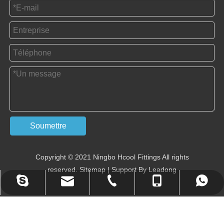
Soumettre
Copyright © 2021 Ningbo Hcool Fittings All rights
reserved.
Sitemap
| Support By
Leadong
annietan523@hotmail.com
tan@china-hcool.com
+ 86-0574-87356200
+86 - 13586542571
+86 - 13586542571